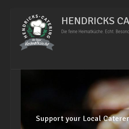
Zum
Inhalt
HENDRICKS CA
springen
Die feine Heimatküche. Echt. Besond
Support your Local Catere