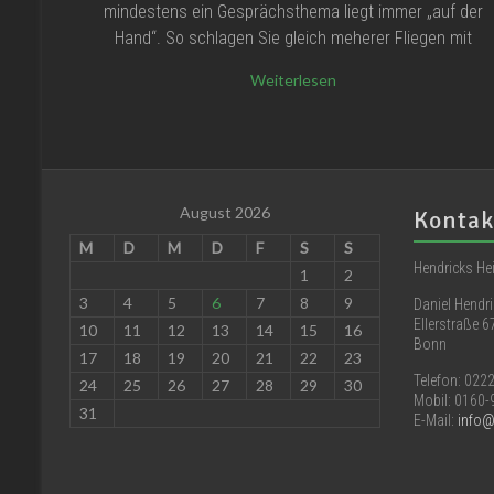
mindestens ein Gesprächsthema liegt immer „auf der
Hand“. So schlagen Sie gleich meherer Fliegen mit
Weiterlesen
August 2026
Kontak
M
D
M
D
F
S
S
Hendricks H
1
2
3
4
5
6
7
8
9
Daniel Hendr
Eller
10
11
12
13
14
15
16
Bonn
17
18
19
20
21
22
23
Telefon: 02
24
25
26
27
28
29
30
Mobil: 0160
31
E-Mail:
info@