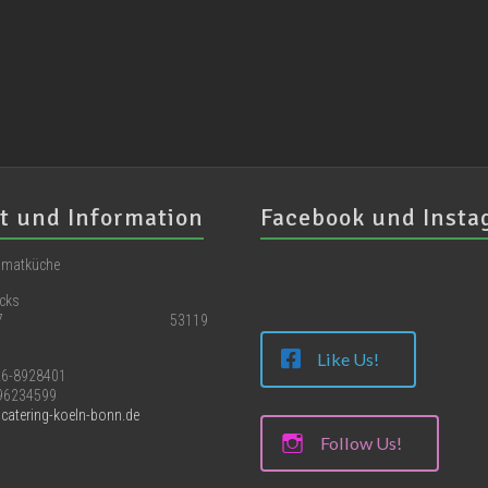
t und Information
Facebook und Inst
eimatküche
icks
straße 67 53119
Like Us!
226-8928401
-96234599
catering-koeln-bonn.de
Follow Us!