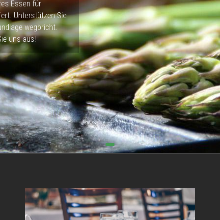
res Essen für
fert. Unterstützen Sie
undlage wegbricht.
Sie uns aus!