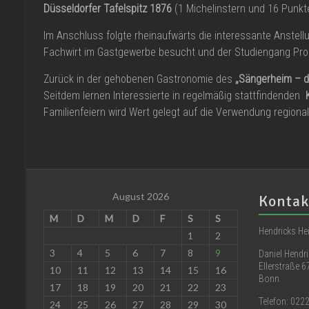
Düsseldorfer Tafelspitz 1876
(1 Michelinstern und 16 Punkte
Im Anschluss folgte rheinaufwärts die interessante Anstell
Fachwirt im Gastgewerbe besucht und der Studiengang Proze
Zurück in der gehobenen Gastronomie des
„Sängerheim – d
Seitdem lernen Interessierte in regelmäßig stattfindenden
Familienfeiern wird Wert gelegt auf die Verwendung regiona
August 2026
Kontak
M
D
M
D
F
S
S
Hendricks H
1
2
3
4
5
6
7
8
9
Daniel Hendr
Eller
10
11
12
13
14
15
16
Bonn
17
18
19
20
21
22
23
Telefon: 02
24
25
26
27
28
29
30