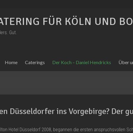
ATERING FÜR KÖLN UND B
ers. Gut.
Home
Caterings
Der Koch – Daniel Hendricks
Über u
en Düsseldorfer ins Vorgebirge? Der 
lton Hotel Düsseldorf 2008, begannen die ersten anspruchsvollen Sch