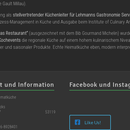
 Gault Millau).
ung als
stellvertretender Küchenleiter für Lehmanns Gastronomie Ser
ss-Management in Küche und Ausgabe beim Institute of Culinary Art 
as Restaurant“
(ausgezeichnet mit dem Bib Gourmand Michelin) wurd
Kochevents
die regionale Küche auf einem hohem kulinarischem Niveau
ler und saisonaler Produkte. Echte Heimatküche eben, modern interpre
t und Information
Facebook und Inst
eimatküche
icks
straße 67 53119
Like Us!
226-8928401